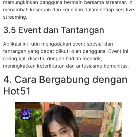
memungkinkan pengguna bermain bersama streamer. Ini
menambah keseruan dan keunikan dalam setiap sesi live
streaming.
3.5 Event dan Tantangan
Aplikasi ini rutin mengadakan event spesial dan
tantangan yang dapat diikuti oleh pengguna. Event ini
sering kali disertai dengan hadiah menarik,
meningkatkan keterlibatan dan antusiasme komunitas.
4. Cara Bergabung dengan
Hot51