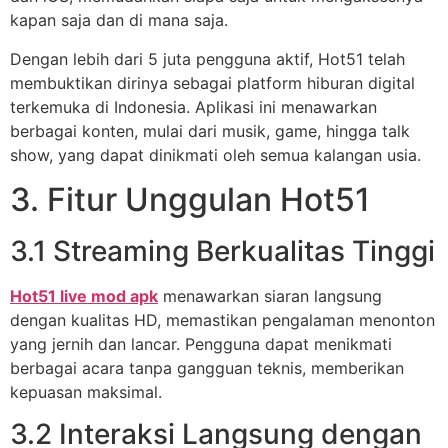
kapan saja dan di mana saja.
Dengan lebih dari 5 juta pengguna aktif, Hot51 telah
membuktikan dirinya sebagai platform hiburan digital
terkemuka di Indonesia. Aplikasi ini menawarkan
berbagai konten, mulai dari musik, game, hingga talk
show, yang dapat dinikmati oleh semua kalangan usia.
3. Fitur Unggulan Hot51
3.1 Streaming Berkualitas Tinggi
Hot51 live mod apk
menawarkan siaran langsung
dengan kualitas HD, memastikan pengalaman menonton
yang jernih dan lancar. Pengguna dapat menikmati
berbagai acara tanpa gangguan teknis, memberikan
kepuasan maksimal.
3.2 Interaksi Langsung dengan