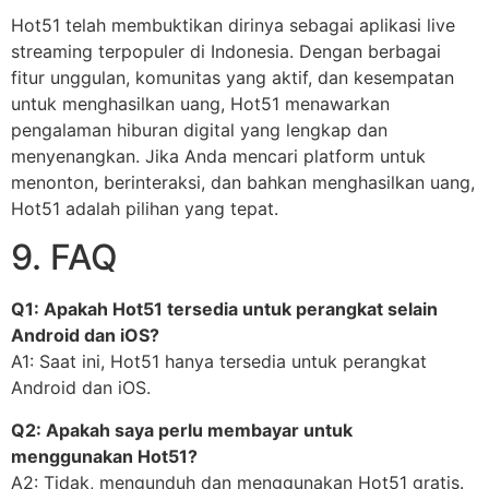
Hot51 telah membuktikan dirinya sebagai aplikasi live
streaming terpopuler di Indonesia. Dengan berbagai
fitur unggulan, komunitas yang aktif, dan kesempatan
untuk menghasilkan uang, Hot51 menawarkan
pengalaman hiburan digital yang lengkap dan
menyenangkan. Jika Anda mencari platform untuk
menonton, berinteraksi, dan bahkan menghasilkan uang,
Hot51 adalah pilihan yang tepat.
9. FAQ
Q1: Apakah Hot51 tersedia untuk perangkat selain
Android dan iOS?
A1: Saat ini, Hot51 hanya tersedia untuk perangkat
Android dan iOS.
Q2: Apakah saya perlu membayar untuk
menggunakan Hot51?
A2: Tidak, mengunduh dan menggunakan Hot51 gratis.