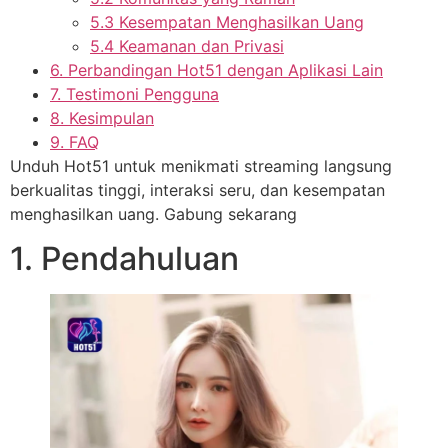
5.3 Kesempatan Menghasilkan Uang
5.4 Keamanan dan Privasi
6. Perbandingan Hot51 dengan Aplikasi Lain
7. Testimoni Pengguna
8. Kesimpulan
9. FAQ
Unduh Hot51 untuk menikmati streaming langsung
berkualitas tinggi, interaksi seru, dan kesempatan
menghasilkan uang. Gabung sekarang
1. Pendahuluan