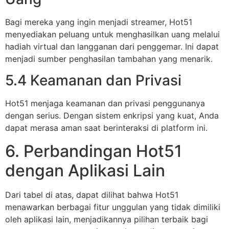
Bagi mereka yang ingin menjadi streamer, Hot51
menyediakan peluang untuk menghasilkan uang melalui
hadiah virtual dan langganan dari penggemar. Ini dapat
menjadi sumber penghasilan tambahan yang menarik.
5.4 Keamanan dan Privasi
Hot51 menjaga keamanan dan privasi penggunanya
dengan serius. Dengan sistem enkripsi yang kuat, Anda
dapat merasa aman saat berinteraksi di platform ini.
6. Perbandingan Hot51
dengan Aplikasi Lain
Dari tabel di atas, dapat dilihat bahwa Hot51
menawarkan berbagai fitur unggulan yang tidak dimiliki
oleh aplikasi lain, menjadikannya pilihan terbaik bagi