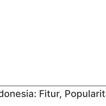
onesia: Fitur, Populari