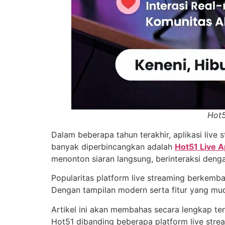
Hot5
Dalam beberapa tahun terakhir, aplikasi live
banyak diperbincangkan adalah
Hot51 Live A
menonton siaran langsung, berinteraksi deng
Popularitas platform live streaming berkemba
Dengan tampilan modern serta fitur yang mud
Artikel ini akan membahas secara lengkap ten
Hot51 dibanding beberapa platform live strea