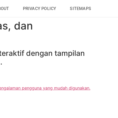
BOUT
PRIVACY POLICY
SITEMAPS
as, dan
teraktif dengan tampilan
.
n pengalaman pengguna yang mudah digunakan.