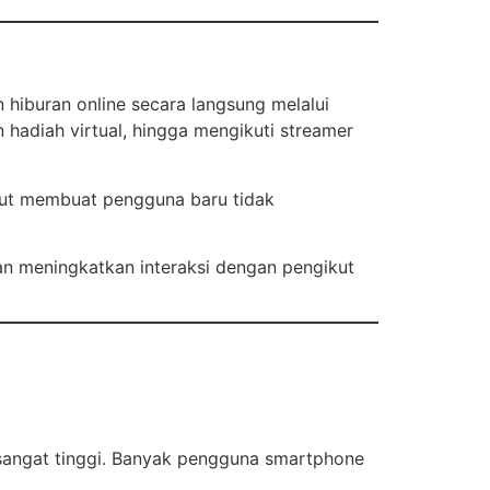
hiburan online secara langsung melalui
hadiah virtual, hingga mengikuti streamer
ebut membuat pengguna baru tidak
an meningkatkan interaksi dengan pengikut
sangat tinggi. Banyak pengguna smartphone