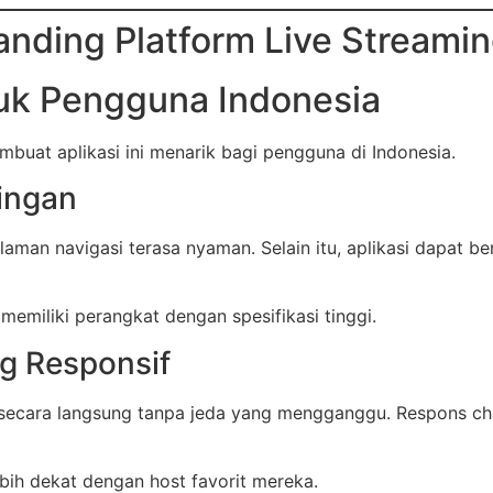
nding Platform Live Streamin
uk Pengguna Indonesia
buat aplikasi ini menarik bagi pengguna di Indonesia.
ingan
an navigasi terasa nyaman. Selain itu, aplikasi dapat ber
memiliki perangkat dengan spesifikasi tinggi.
ng Responsif
cara langsung tanpa jeda yang mengganggu. Respons chat 
ih dekat dengan host favorit mereka.