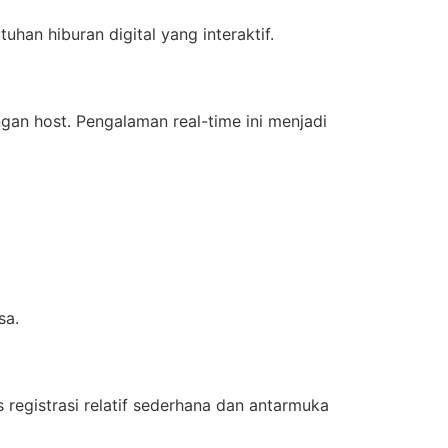
n hiburan digital yang interaktif.
an host. Pengalaman real-time ini menjadi
sa.
registrasi relatif sederhana dan antarmuka