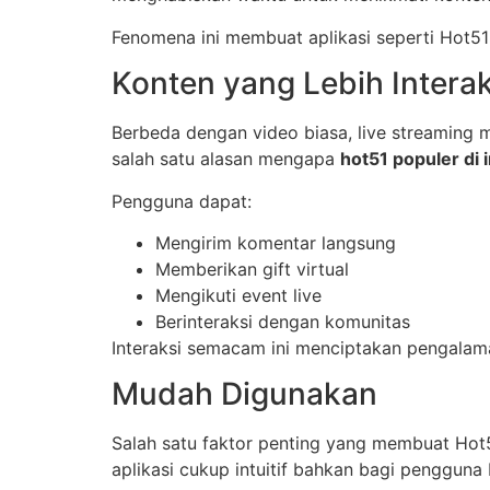
Fenomena ini membuat aplikasi seperti Hot5
Konten yang Lebih Interak
Berbeda dengan video biasa, live streaming
salah satu alasan mengapa
hot51 populer di 
Pengguna dapat:
Mengirim komentar langsung
Memberikan gift virtual
Mengikuti event live
Berinteraksi dengan komunitas
Interaksi semacam ini menciptakan pengalama
Mudah Digunakan
Salah satu faktor penting yang membuat Hot5
aplikasi cukup intuitif bahkan bagi pengguna 