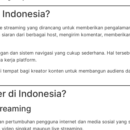
 Indonesia?
ve streaming yang dirancang untuk memberikan pengalaman 
iaran dari berbagai host, mengirim komentar, memberikan 
ringan dan sistem navigasi yang cukup sederhana. Hal ters
 kerja platform.
di tempat bagi kreator konten untuk membangun audiens d
 di Indonesia?
treaming
an pertumbuhan pengguna internet dan media sosial yang 
video singkat maupun live streaming.