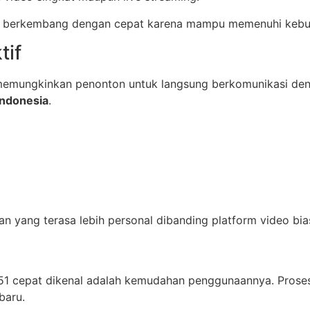
1 berkembang dengan cepat karena mampu memenuhi kebutuha
tif
 memungkinkan penonton untuk langsung berkomunikasi deng
indonesia
.
n yang terasa lebih personal dibanding platform video bia
1 cepat dikenal adalah kemudahan penggunaannya. Proses 
baru.