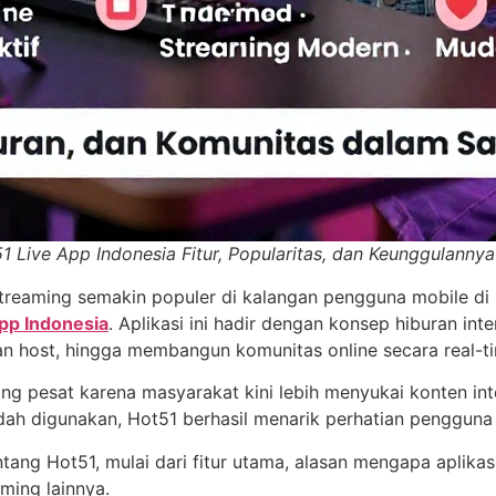
1 Live App Indonesia Fitur, Popularitas, dan Keunggulannya
 streaming semakin populer di kalangan pengguna mobile di 
pp Indonesia
. Aplikasi ini hadir dengan konsep hiburan i
an host, hingga membangun komunitas online secara real-t
ng pesat karena masyarakat kini lebih menyukai konten int
ah digunakan, Hot51 berhasil menarik perhatian pengguna m
tang Hot51, mulai dari fitur utama, alasan mengapa aplikas
ming lainnya.