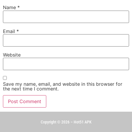
Name
*
Email
*
Website
Save my name, email, and website in this browser for
the next time I comment.
Copyright © 2026 – Hot51 APK