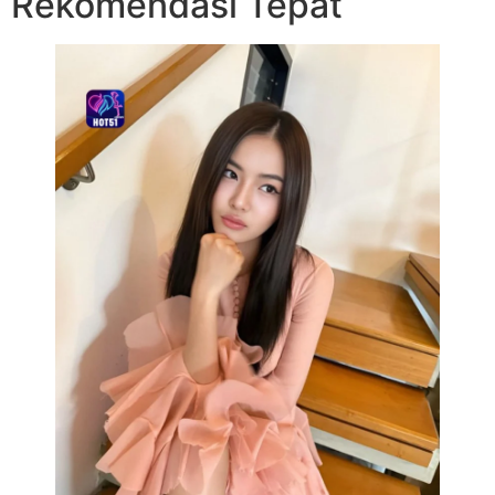
Rekomendasi Tepat