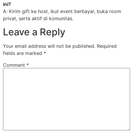
ini?
A: Kirim gift ke host, ikut event berbayar, buka room
privat, serta aktif di komunitas.
Leave a Reply
Your email address will not be published.
Required
fields are marked
*
Comment
*