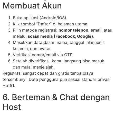
Membuat Akun
Buka aplikasi (Android/iOS).
Klik tombol “Daftar” di halaman utama.
Pilih metode registrasi:
nomor telepon
,
email
, atau
melalui
sosial media (Facebook, Google)
.
Masukkan data dasar: nama, tanggal lahir, jenis
kelamin, dan avatar.
Verifikasi nomor/email via OTP.
Setelah diverifikasi, kamu langsung bisa masuk
dan mulai menjelajah.
Registrasi sangat cepat dan gratis tanpa biaya
tersembunyi. Data pengguna pun sesuai standar privasi
Hot51.
6. Berteman & Chat dengan
Host