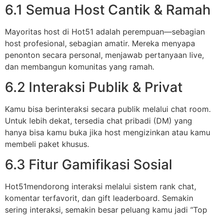
6.1 Semua Host Cantik & Ramah
Mayoritas host di Hot51 adalah perempuan—sebagian
host profesional, sebagian amatir. Mereka menyapa
penonton secara personal, menjawab pertanyaan live,
dan membangun komunitas yang ramah.
6.2 Interaksi Publik & Privat
Kamu bisa berinteraksi secara publik melalui chat room.
Untuk lebih dekat, tersedia chat pribadi (DM) yang
hanya bisa kamu buka jika host mengizinkan atau kamu
membeli paket khusus.
6.3 Fitur Gamifikasi Sosial
Hot51mendorong interaksi melalui sistem rank chat,
komentar terfavorit, dan gift leaderboard. Semakin
sering interaksi, semakin besar peluang kamu jadi “Top