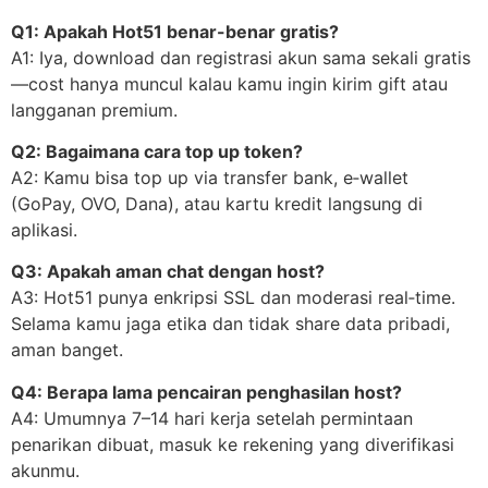
Q1: Apakah Hot51 benar-benar gratis?
A1: Iya, download dan registrasi akun sama sekali gratis
—cost hanya muncul kalau kamu ingin kirim gift atau
langganan premium.
Q2: Bagaimana cara top up token?
A2: Kamu bisa top up via transfer bank, e‑wallet
(GoPay, OVO, Dana), atau kartu kredit langsung di
aplikasi.
Q3: Apakah aman chat dengan host?
A3: Hot51 punya enkripsi SSL dan moderasi real‑time.
Selama kamu jaga etika dan tidak share data pribadi,
aman banget.
Q4: Berapa lama pencairan penghasilan host?
A4: Umumnya 7–14 hari kerja setelah permintaan
penarikan dibuat, masuk ke rekening yang diverifikasi
akunmu.