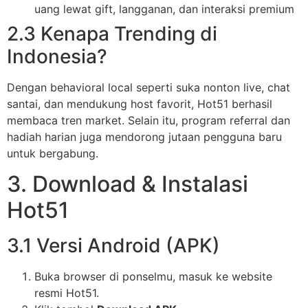
uang lewat gift, langganan, dan interaksi premium
2.3 Kenapa Trending di
Indonesia?
Dengan behavioral local seperti suka nonton live, chat
santai, dan mendukung host favorit, Hot51 berhasil
membaca tren market. Selain itu, program referral dan
hadiah harian juga mendorong jutaan pengguna baru
untuk bergabung.
3. Download & Instalasi
Hot51
3.1 Versi Android (APK)
Buka browser di ponselmu, masuk ke website
resmi Hot51.