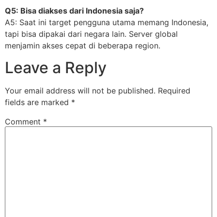
Q5: Bisa diakses dari Indonesia saja?
A5: Saat ini target pengguna utama memang Indonesia,
tapi bisa dipakai dari negara lain. Server global
menjamin akses cepat di beberapa region.
Leave a Reply
Your email address will not be published.
Required
fields are marked
*
Comment
*