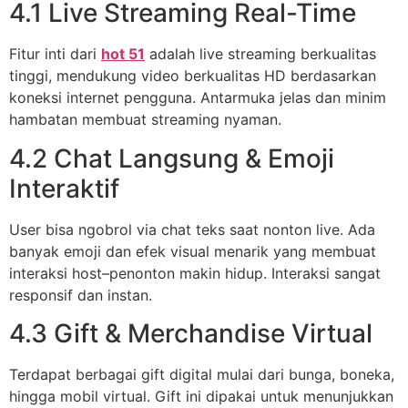
4.1 Live Streaming Real-Time
Fitur inti dari
hot 51
adalah live streaming berkualitas
tinggi, mendukung video berkualitas HD berdasarkan
koneksi internet pengguna. Antarmuka jelas dan minim
hambatan membuat streaming nyaman.
4.2 Chat Langsung & Emoji
Interaktif
User bisa ngobrol via chat teks saat nonton live. Ada
banyak emoji dan efek visual menarik yang membuat
interaksi host–penonton makin hidup. Interaksi sangat
responsif dan instan.
4.3 Gift & Merchandise Virtual
Terdapat berbagai gift digital mulai dari bunga, boneka,
hingga mobil virtual. Gift ini dipakai untuk menunjukkan