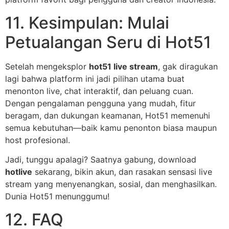
11. Kesimpulan: Mulai
Petualangan Seru di Hot51
Setelah mengeksplor
hot51 live stream
, gak diragukan
lagi bahwa platform ini jadi pilihan utama buat
menonton live, chat interaktif, dan peluang cuan.
Dengan pengalaman pengguna yang mudah, fitur
beragam, dan dukungan keamanan, Hot51 memenuhi
semua kebutuhan—baik kamu penonton biasa maupun
host profesional.
Jadi, tunggu apalagi? Saatnya gabung, download
hotlive
sekarang, bikin akun, dan rasakan sensasi live
stream yang menyenangkan, sosial, dan menghasilkan.
Dunia Hot51 menunggumu!
12. FAQ