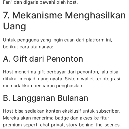
Fan” dan digaris bawahi oleh host.
7. Mekanisme Menghasilkan
Uang
Untuk pengguna yang ingin cuan dari platform ini,
berikut cara utamanya:
A. Gift dari Penonton
Host menerima gift berbayar dari penonton, lalu bisa
ditukar menjadi uang nyata. Sistem wallet terintegrasi
memudahkan pencairan penghasilan.
B. Langganan Bulanan
Host bisa sediakan konten eksklusif untuk subscriber.
Mereka akan menerima badge dan akses ke fitur
premium seperti chat privat, story behind-the-scenes,