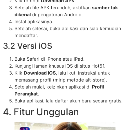
Klik tombol
Download APK
.
Setelah file APK terunduh, aktifkan
sumber tak
dikenal
di pengaturan Android.
Instal aplikasinya.
Setelah selesai, buka aplikasi dan siap kemudian
mendaftar.
3.2 Versi iOS
Buka Safari di iPhone atau iPad.
Kunjungi laman khusus iOS di situs Hot51.
Klik
Download iOS
, lalu ikuti instruksi untuk
memasang profil (mirip metode alt-store).
Setelah mulai, keizinkan aplikasi di
Profil
Perangkat
.
Buka aplikasi, lalu daftar akun baru secara gratis.
4. Fitur Unggulan